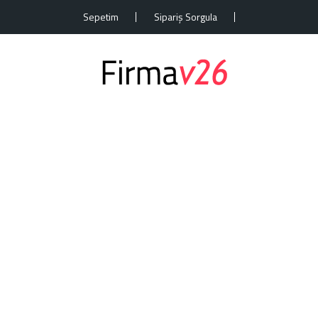
Sepetim
Sipariş Sorgula
D
Anasayfa
Projelerimiz
Devam Eden Projeler