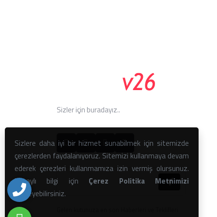
Sizler için buradayız..
Sizlere daha iyi bir hizmet sunabilmek için sitemizde
çerezlerden faydalanıyoruz. Sitemizi kullanmaya devam
ederek çerezleri kullanmamıza izin vermiş olursunuz.
Detaylı bilgi için
Çerez Politika Metnimizi
inceleyebilirsiniz.
Gelen kutunuza en son Haberleri ve Teklifleri