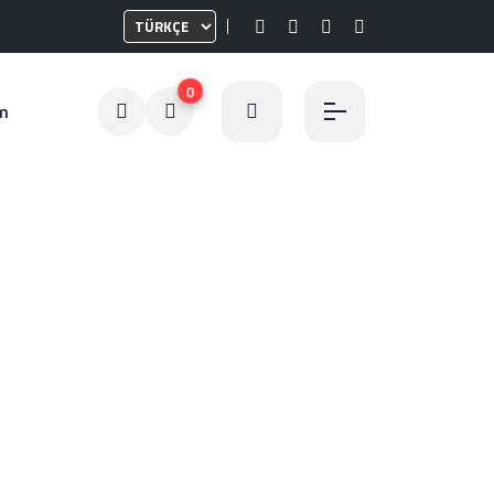
0
im
er