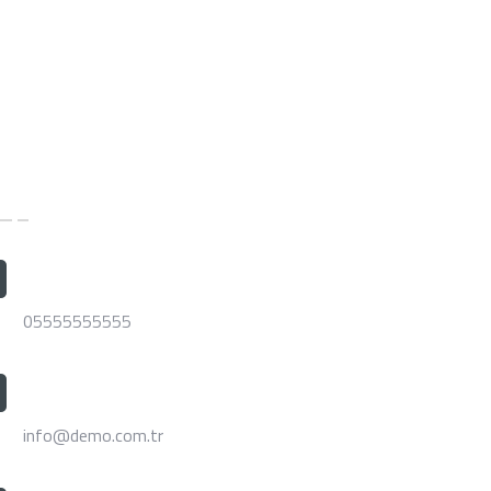
etişim
Telefon
05555555555
E-mail Adresimiz
info@demo.com.tr